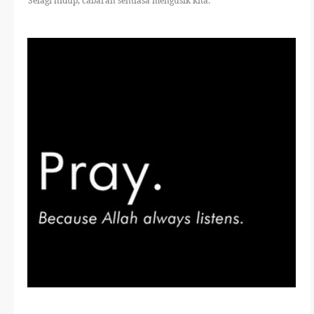
Selagi hidup, cabaran sentiasa mengusik kita.