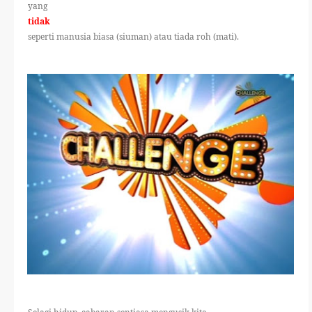
yang
THERAPANTS
tidak
seperti manusia biasa (siuman) atau tiada roh (mati).
THERAVEST
THERA SOCKS
CONTACT ME