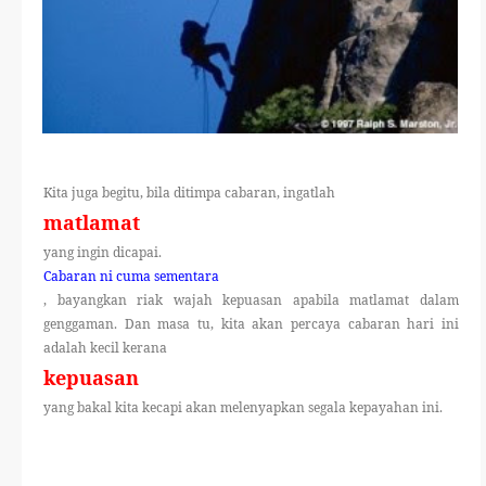
Kita juga begitu, bila ditimpa cabaran, ingatlah
matlamat
yang ingin dicapai.
Cabaran ni cuma sementara
, bayangkan riak wajah kepuasan apabila matlamat dalam
genggaman. Dan masa tu, kita akan percaya cabaran hari ini
adalah kecil kerana
kepuasan
yang bakal kita kecapi akan melenyapkan segala kepayahan ini.