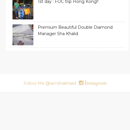
1st day : FOC trip Hong Kong!!
Premium Beautiful Double Diamond
Manager Sha Khalid
I
nstagram
Follow Me @iamshakhalid