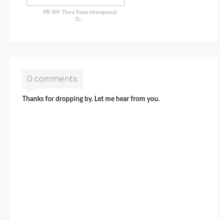
PB 360 Thera Pants (therapants):
To...
0 comments:
Thanks for dropping by. Let me hear from you.