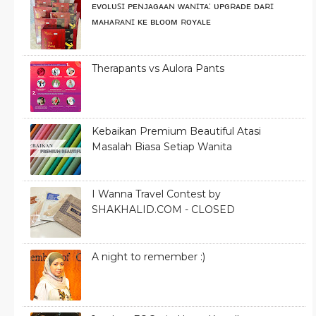
ᴇᴠᴏʟᴜꜱɪ ᴘᴇɴᴊᴀɢᴀᴀɴ ᴡᴀɴɪᴛᴀ: ᴜᴘɢʀᴀᴅᴇ ᴅᴀʀɪ
ᴍᴀʜᴀʀᴀɴɪ ᴋᴇ ʙʟᴏᴏᴍ ʀᴏʏᴀʟᴇ
Therapants vs Aulora Pants
Kebaikan Premium Beautiful Atasi
Masalah Biasa Setiap Wanita
I Wanna Travel Contest by
SHAKHALID.COM - CLOSED
A night to remember :)