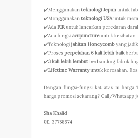
✔️Menggunakan
teknologi Jepun
untuk fab
✔️Menggunakan
teknologi USA
untuk memb
✔️Ada
FIR
untuk lancarkan peredaran dara
✔️Ada fungsi
acupuncture
untuk kesihatan.
✔️Teknologi
jahitan Honeycomb
yang jadik
✔️Proses
perpeluhan 6 kali lebih baik
berban
✔️
3 kali lebih lembut
berbanding fabrik ling
✔️
Lifetime Warranty
untuk kerosakan. Rosa
Dengan fungsi-fungsi kat atas ni harga
harga promosi sekarang? Call/Whatsapp je
Sha Khalid
011-37758674