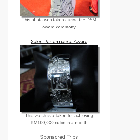
This photo was taken during the DSM
award ceremony
Sales Performance Award
This watch is a token for achieving
RM100,000 sales in a month
Sponsored Trips