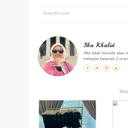
Share this post:
Sha Khalid
Jika tidak menulis ata
melayan karenah 2 orang
You