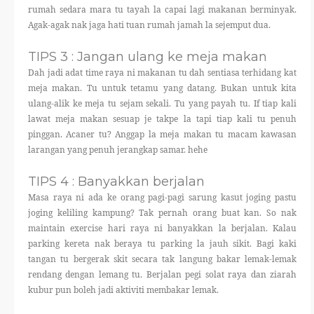
rumah sedara mara tu tayah la capai lagi makanan berminyak.
Agak-agak nak jaga hati tuan rumah jamah la sejemput dua.
TIPS 3 : Jangan ulang ke meja makan
Dah jadi adat time raya ni makanan tu dah sentiasa terhidang kat
meja makan. Tu untuk tetamu yang datang. Bukan untuk kita
ulang-alik ke meja tu sejam sekali. Tu yang payah tu. If tiap kali
lawat meja makan sesuap je takpe la tapi tiap kali tu penuh
pinggan. Acaner tu? Anggap la meja makan tu macam kawasan
larangan yang penuh jerangkap samar. hehe
TIPS 4 : Banyakkan berjalan
Masa raya ni ada ke orang pagi-pagi sarung kasut joging pastu
joging keliling kampung? Tak pernah orang buat kan. So nak
maintain exercise hari raya ni banyakkan la berjalan. Kalau
parking kereta nak beraya tu parking la jauh sikit. Bagi kaki
tangan tu bergerak skit secara tak langung bakar lemak-lemak
rendang dengan lemang tu. Berjalan pegi solat raya dan ziarah
kubur pun boleh jadi aktiviti membakar lemak.