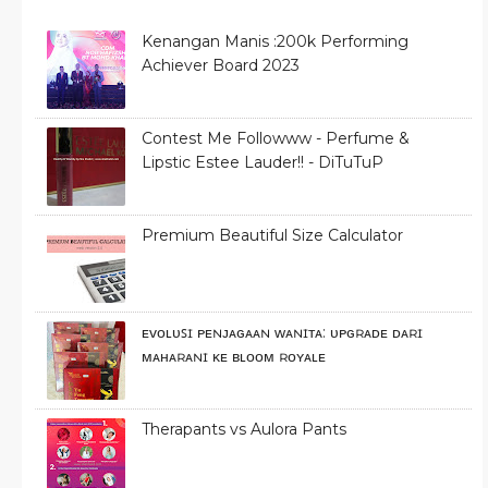
Kenangan Manis :200k Performing
Achiever Board 2023
Contest Me Followww - Perfume &
Lipstic Estee Lauder!! - DiTuTuP
Premium Beautiful Size Calculator
ᴇᴠᴏʟᴜꜱɪ ᴘᴇɴᴊᴀɢᴀᴀɴ ᴡᴀɴɪᴛᴀ: ᴜᴘɢʀᴀᴅᴇ ᴅᴀʀɪ
ᴍᴀʜᴀʀᴀɴɪ ᴋᴇ ʙʟᴏᴏᴍ ʀᴏʏᴀʟᴇ
Therapants vs Aulora Pants