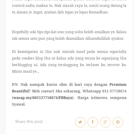
control nafsu makan tu. Nak ziarah raya la, nanti orang datang la
tu alasan je. Ingat, syaitan dah lepas ye lepas Ramadhan.
Hopefully ada tips-tips kat atas yang uolss boleh amalkan ye. Kalau
tak semua satu pun yang boleh diamalkan Alhamdulillah syukur.
Di kesempatan ni Sha nak mintak maaf pada semua especially
pada readers blog Sha ni kalau ada yang terasa ke sepanjang Sha
berblogging ni. Ada yang tersinggung ke, terlaser ke, terover ke.
Minta maaf ye…
P/S: Nak nampak kurus slim di hari raya dengan
Premium
Beautiful
? Meh contact Sha sekarang. Whatsapp 011-37758674
(
wasap.my/601137758674/PBRaya
). Harga istimewa sempena
Syawal.
Share this post: