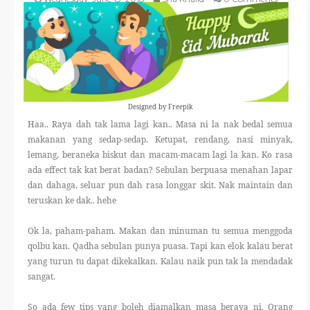
THERAPANTS
THERAVEST
THERA SOCKS
Designed by Freepik
Haa.. Raya dah tak lama lagi kan.. Masa ni la nak bedal semua
CONTACT ME
makanan yang sedap-sedap. Ketupat, rendang, nasi minyak,
lemang, beraneka biskut dan macam-macam lagi la kan. Ko rasa
ada effect tak kat berat badan? Sebulan berpuasa menahan lapar
dan dahaga, seluar pun dah rasa longgar skit. Nak maintain dan
teruskan ke dak.. hehe
Ok la, paham-paham. Makan dan minuman tu semua menggoda
qolbu kan. Qadha sebulan punya puasa. Tapi kan elok kalau berat
yang turun tu dapat dikekalkan. Kalau naik pun tak la mendadak
sangat.
So ada few tips yang boleh diamalkan masa beraya ni. Orang