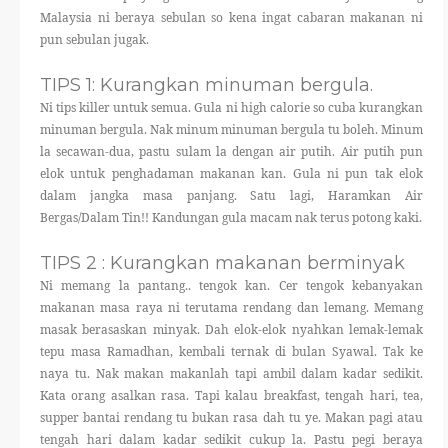
Malaysia ni beraya sebulan so kena ingat cabaran makanan ni
pun sebulan jugak.
TIPS 1: Kurangkan minuman bergula.
Ni tips killer untuk semua. Gula ni high calorie so cuba kurangkan
minuman bergula. Nak minum minuman bergula tu boleh. Minum
la secawan-dua, pastu sulam la dengan air putih. Air putih pun
elok untuk penghadaman makanan kan. Gula ni pun tak elok
dalam jangka masa panjang. Satu lagi, Haramkan Air
Bergas/Dalam Tin!! Kandungan gula macam nak terus potong kaki.
TIPS 2 : Kurangkan makanan berminyak
Ni memang la pantang.. tengok kan. Cer tengok kebanyakan
makanan masa raya ni terutama rendang dan lemang. Memang
masak berasaskan minyak. Dah elok-elok nyahkan lemak-lemak
tepu masa Ramadhan, kembali ternak di bulan Syawal. Tak ke
naya tu. Nak makan makanlah tapi ambil dalam kadar sedikit.
Kata orang asalkan rasa. Tapi kalau breakfast, tengah hari, tea,
supper bantai rendang tu bukan rasa dah tu ye. Makan pagi atau
tengah hari dalam kadar sedikit cukup la. Pastu pegi beraya