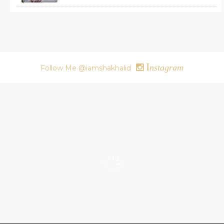
I
nstagram
Follow Me @iamshakhalid