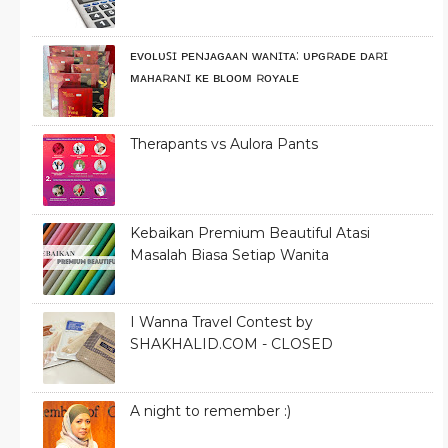
ᴇᴠᴏʟᴜꜱɪ ᴘᴇɴᴊᴀɢᴀᴀɴ ᴡᴀɴɪᴛᴀ: ᴜᴘɢʀᴀᴅᴇ ᴅᴀʀɪ
ᴍᴀʜᴀʀᴀɴɪ ᴋᴇ ʙʟᴏᴏᴍ ʀᴏʏᴀʟᴇ
Therapants vs Aulora Pants
Kebaikan Premium Beautiful Atasi
Masalah Biasa Setiap Wanita
I Wanna Travel Contest by
SHAKHALID.COM - CLOSED
A night to remember :)