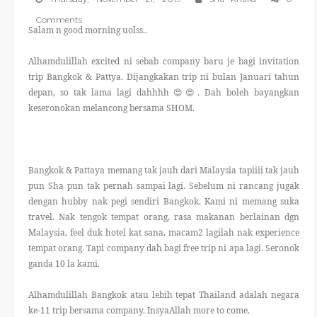
THERAPANTS
Comments
Salam n good morning uolss..
THERAVEST
Alhamdulillah excited ni sebab company baru je bagi invitation
trip Bangkok & Pattya. Dijangkakan trip ni bulan Januari tahun
THERA SOCKS
depan, so tak lama lagi dahhhh 😍😍. Dah boleh bayangkan
keseronokan melancong bersama SHOM.
CONTACT ME
Bangkok & Pattaya memang tak jauh dari Malaysia tapiiii tak jauh
pun Sha pun tak pernah sampai lagi. Sebelum ni rancang jugak
dengan hubby nak pegi sendiri Bangkok. Kami ni memang suka
travel. Nak tengok tempat orang, rasa makanan berlainan dgn
Malaysia, feel duk hotel kat sana, macam2 lagilah nak experience
tempat orang. Tapi company dah bagi free trip ni apa lagi. Seronok
ganda 10 la kami.
Alhamdulillah Bangkok atau lebih tepat Thailand adalah negara
ke-11 trip bersama company. InsyaAllah more to come.