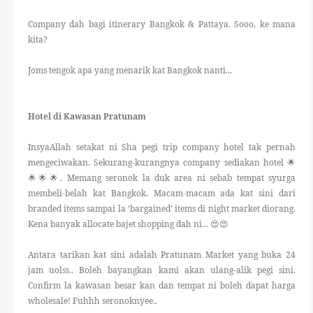
Company dah bagi itinerary Bangkok & Pattaya. Sooo, ke mana
kita?
Joms tengok apa yang menarik kat Bangkok nanti...
Hotel di Kawasan Pratunam
InsyaAllah setakat ni Sha pegi trip company hotel tak pernah
mengeciwakan. Sekurang-kurangnya company sediakan hotel 🌟
🌟🌟🌟. Memang seronok la duk area ni sebab tempat syurga
membeli-belah kat Bangkok. Macam-macam ada kat sini dari
branded items sampai la ‘bargained’ items di night market diorang.
Kena banyak allocate bajet shopping dah ni... 😍😍
Antara tarikan kat sini adalah Pratunam Market yang buka 24
jam uolss.. Boleh bayangkan kami akan ulang-alik pegi sini.
Confirm la kawasan besar kan dan tempat ni boleh dapat harga
wholesale! Fuhhh seronoknyee..