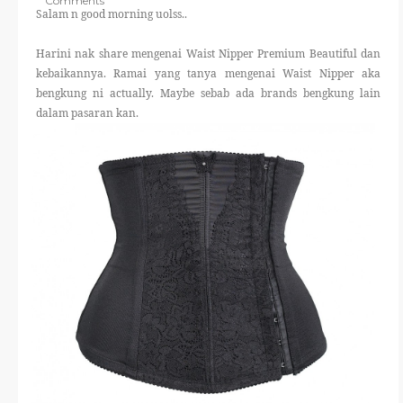
Comments
THERAPANTS
Salam n good morning uolss..
Harini nak share mengenai Waist Nipper Premium Beautiful dan
THERAVEST
kebaikannya. Ramai yang tanya mengenai Waist Nipper aka
bengkung ni actually. Maybe sebab ada brands bengkung lain
dalam pasaran kan.
THERA SOCKS
CONTACT ME