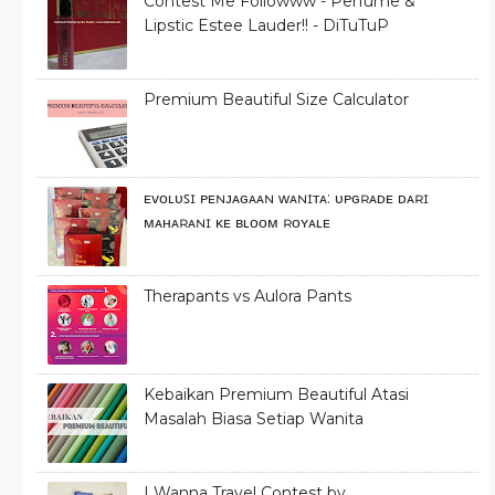
Contest Me Followww - Perfume &
Lipstic Estee Lauder!! - DiTuTuP
Premium Beautiful Size Calculator
ᴇᴠᴏʟᴜꜱɪ ᴘᴇɴᴊᴀɢᴀᴀɴ ᴡᴀɴɪᴛᴀ: ᴜᴘɢʀᴀᴅᴇ ᴅᴀʀɪ
ᴍᴀʜᴀʀᴀɴɪ ᴋᴇ ʙʟᴏᴏᴍ ʀᴏʏᴀʟᴇ
Therapants vs Aulora Pants
Kebaikan Premium Beautiful Atasi
Masalah Biasa Setiap Wanita
I Wanna Travel Contest by