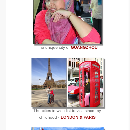
The unique city of
GUANGZHOU
The cities in wish list to visit since my
childhood -
LONDON & PARIS