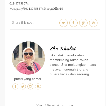
011-37758674
wasap.my/601137758574/HargaOfferPB
Share this post:
Sha Khalid
Jika tidak menulis atau
membimbing rakan-rakan
bisnes, Sha meluangkan masa
melayan karenah 2 orang
putera kacak dan seorang
puteri yang comel.
You Might Also Like