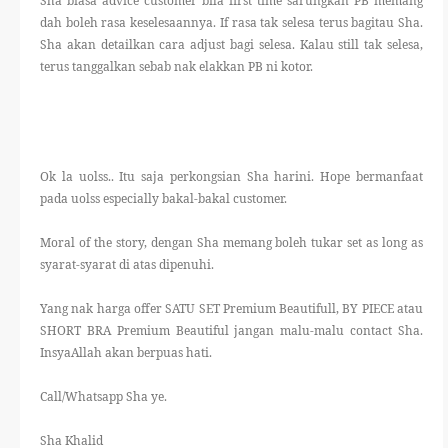
Sha biasa advice customer bila first time sarungkan PB memang
dah boleh rasa keselesaannya. If rasa tak selesa terus bagitau Sha.
Sha akan detailkan cara adjust bagi selesa. Kalau still tak selesa,
terus tanggalkan sebab nak elakkan PB ni kotor.
Ok la uolss.. Itu saja perkongsian Sha harini. Hope bermanfaat
pada uolss especially bakal-bakal customer.
Moral of the story, dengan Sha memang boleh tukar set as long as
syarat-syarat di atas dipenuhi.
Yang nak harga offer SATU SET Premium Beautifull, BY PIECE atau
SHORT BRA Premium Beautiful jangan malu-malu contact Sha.
InsyaAllah akan berpuas hati.
Call/Whatsapp Sha ye.
Sha Khalid