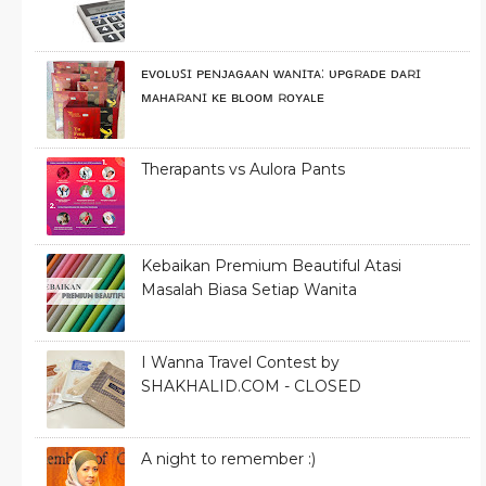
ᴇᴠᴏʟᴜꜱɪ ᴘᴇɴᴊᴀɢᴀᴀɴ ᴡᴀɴɪᴛᴀ: ᴜᴘɢʀᴀᴅᴇ ᴅᴀʀɪ
ᴍᴀʜᴀʀᴀɴɪ ᴋᴇ ʙʟᴏᴏᴍ ʀᴏʏᴀʟᴇ
Therapants vs Aulora Pants
Kebaikan Premium Beautiful Atasi
Masalah Biasa Setiap Wanita
I Wanna Travel Contest by
SHAKHALID.COM - CLOSED
A night to remember :)