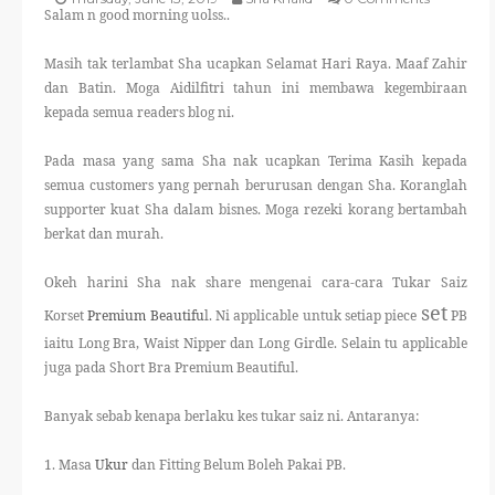
Salam n good morning uolss..
THERAPANTS
Masih tak terlambat Sha ucapkan Selamat Hari Raya. Maaf Zahir
THERAVEST
dan Batin. Moga Aidilfitri tahun ini membawa kegembiraan
kepada semua readers blog ni.
THERA SOCKS
Pada masa yang sama Sha nak ucapkan Terima Kasih kepada
semua customers yang pernah berurusan dengan Sha. Koranglah
CONTACT ME
supporter kuat Sha dalam bisnes. Moga rezeki korang bertambah
berkat dan murah.
Okeh harini Sha nak share mengenai cara-cara Tukar Saiz
set
Korset
Premium Beautifu
l. Ni applicable untuk setiap piece
PB
iaitu Long Bra, Waist Nipper dan Long Girdle. Selain tu applicable
juga pada Short Bra Premium Beautiful.
Banyak sebab kenapa berlaku kes tukar saiz ni. Antaranya:
1. Masa
Ukur
dan Fitting Belum Boleh Pakai PB.